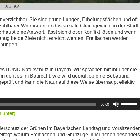
Foto: BN
unverzichtbar. Sie sind grüne Lungen, Erholungsflächen und oft
bezahlbarer Wohnraum für das soziale Gleichgewicht in der Stadt
rhaupt eine Antwort, lässt sich dieser Konflikt lösen und wenn
 genug beide Ziele nicht erreicht werden: Freiflächen werden
hnungen.
 des BUND Naturschutz in Bayern. Wir sprachen mit ihr über die
m geht es im Baurecht, wie wird geprüft ob eine Bebauung
eprüft und kann die Natur auf diese Weise überhaupt effektiv
Pfeiltasten
00:00
Hoch/Runt
 unter)
benutzen,
um
die
 Tierschutz der Grünen im Bayerischen Landtag und Vorsitzender
Lautstärke
efragt, warum Freiflächen und Grünzüge in München besonders
zu