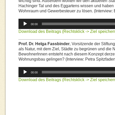
wichtig sind. Außerdem wollten wir den aktuellen St
Hachinger Tal und des Eggartens wissen und haben uns
Wohnraum und Gewerbesteuer zu lösen. (Interview: 
Audio-
00:00
Player
Download des Beitrags (Rechtsklick -> Ziel speichern
Prof. Dr. Helga Fassbinder
, Vorsitzende der Stiftun
als Natur, mit dem Ziel, Städte zu begrünen und die Na
BewohnerInnen entsteht nach diesem Konzept derzei
Wohnungsbau gelingen? (Interview: Petra Spitzfaden
Audio-
00:00
Player
Download des Beitrags (Rechtsklick -> Ziel speichern