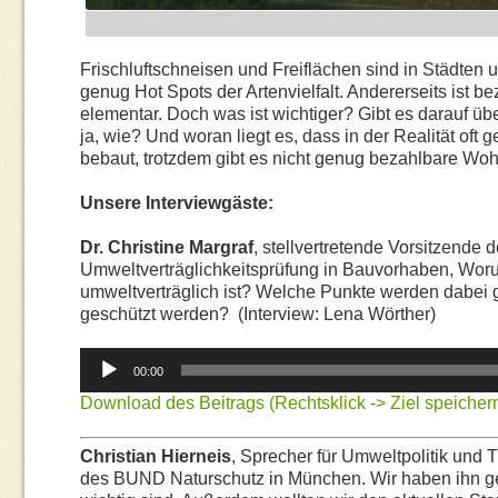
Frischluftschneisen und Freiflächen sind in Städten 
genug Hot Spots der Artenvielfalt. Andererseits ist 
elementar. Doch was ist wichtiger? Gibt es darauf übe
ja, wie? Und woran liegt es, dass in der Realität oft
bebaut, trotzdem gibt es nicht genug bezahlbare Wo
Unsere Interviewgäste:
Dr. Christine Margraf
, stellvertretende Vorsitzende
Umweltverträglichkeitsprüfung in Bauvorhaben, Woru
umweltverträglich ist? Welche Punkte werden dabei g
geschützt werden? (Interview: Lena Wörther)
Audio-
00:00
Player
Download des Beitrags (Rechtsklick -> Ziel speichern
Christian Hierneis
, Sprecher für Umweltpolitik und
des BUND Naturschutz in München. Wir haben ihn g