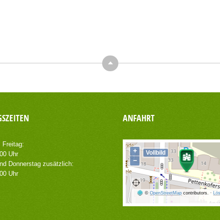
Top
SZEITEN
ANFAHRT
 Freitag:
+
Vollbild
.00 Uhr
−
nd Donnerstag zusätzlich:
.00 Uhr
©
OpenStreetMap
contributors.
·
Lös