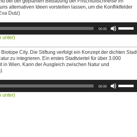
and bei der geplanten Bebauung der Frischluftschneise im
regeln.
 alternativen Ideen vorstellen lassen, um die Konfliktfelder
Eva Dutz)
Pfeiltasten
00:00
Hoch/Runt
 unter)
benutzen,
um
die
g Biotope City. Die Stiftung verfolgt ein Konzept der dichten Stad
Lautstärke
tur zu integrieren. Ein erstes Stadtviertel für über 3.000
zu
t in Wien. Kann der Ausgleich zwischen Natur und
regeln.
)
Pfeiltasten
00:00
Hoch/Runt
 unter)
benutzen,
um
die
Lautstärke
zu
regeln.