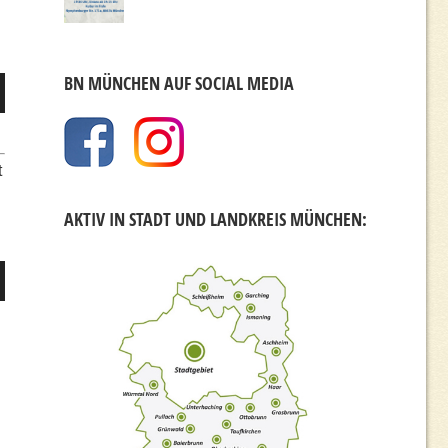
BN MÜNCHEN AUF SOCIAL MEDIA
er
t
AKTIV IN STADT UND LANDKREIS MÜNCHEN:
er